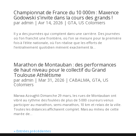
Championnat de France du 10 000m : Maxence
Godowski s’invite dans la cours des grands !
par
admin
|
Avr 14, 2026
|
GTA
,
US Colomiers
Il y a des journées qui comptent dans une carrière. Des journées
où l’on franchit une frontière, où l’on se mesure pour la première
fois à l’élite nationale, où l’on réalise que les efforts de
l’entraînement quotidien mènent exactement là...
Marathon de Montauban : des performances
de haut niveau pour le collectif du Grand
Toulouse Athlétisme
par
admin
|
Mar 31, 2026
|
CABALMA
,
GTA
,
US
Colomiers
Marwa Azoughli Dimanche 29 mars, les rues de Montauban ont
vibré au rythme des foulées de plus de 5 000 coureurs venus
participer au marathon, semi-marathon, 10 km et relais de la ville.
Toutes les distances affichaient complet. Mais au milieu de cette
marée de...
« Entrées précédentes