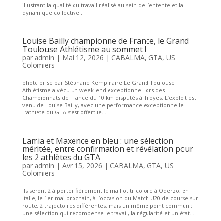
illustrant la qualité du travail réalisé au sein de l’entente et la
dynamique collective...
Louise Bailly championne de France, le Grand
Toulouse Athlétisme au sommet !
par
admin
|
Mai 12, 2026
|
CABALMA
,
GTA
,
US
Colomiers
photo prise par Stéphane Kempinaire Le Grand Toulouse
Athlétisme a vécu un week-end exceptionnel lors des
Championnats de France du 10 km disputés à Troyes. L’exploit est
venu de Louise Bailly, avec une performance exceptionnelle.
L’athlète du GTA s’est offert le...
Lamia et Maxence en bleu : une sélection
méritée, entre confirmation et révélation pour
les 2 athlètes du GTA
par
admin
|
Avr 15, 2026
|
CABALMA
,
GTA
,
US
Colomiers
Ils seront 2 à porter fièrement le maillot tricolore à Oderzo, en
Italie, le 1er mai prochain, à l’occasion du Match U20 de course sur
route. 2 trajectoires différentes, mais un même point commun :
une sélection qui récompense le travail, la régularité et un état...