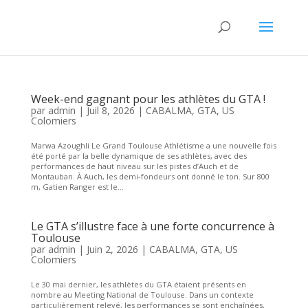
Week-end gagnant pour les athlètes du GTA !
par
admin
|
Juil 8, 2026
|
CABALMA
,
GTA
,
US
Colomiers
Marwa Azoughli Le Grand Toulouse Athlétisme a une nouvelle fois
été porté par la belle dynamique de ses athlètes, avec des
performances de haut niveau sur les pistes d’Auch et de
Montauban. À Auch, les demi-fondeurs ont donné le ton. Sur 800
m, Gatien Ranger est le...
Le GTA s’illustre face à une forte concurrence à
Toulouse
par
admin
|
Juin 2, 2026
|
CABALMA
,
GTA
,
US
Colomiers
Le 30 mai dernier, les athlètes du GTA étaient présents en
nombre au Meeting National de Toulouse. Dans un contexte
particulièrement relevé, les performances se sont enchaînées,