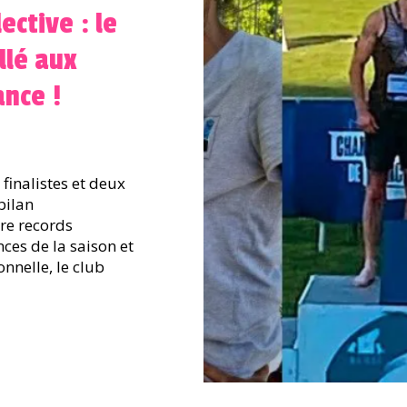
ective : le
illé aux
nce !
 finalistes et deux
bilan
tre records
ces de la saison et
nnelle, le club