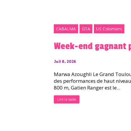
CABALMA
GTA
US Colomiers
Week-end gagnant po
Juil 8, 2026
Marwa Azoughli Le Grand Toulouse
des performances de haut niveau 
800 m, Gatien Ranger est le...
Lire la suite