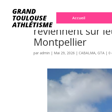
GRAND
Assad Ben Bahou
TOULOUSE
Accueil
ATHLÉTISME
reviennent sur l
Montpellier
par
admin
|
Mai 29, 2026
|
CABALMA
,
GTA
|
0