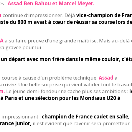
és :
Assad Ben Bahou et Marcel Meyer.
u
continue d’impressionner. Déjà
vice-champion de Fra
aliste du 800 m avait à cœur de réussir sa course lors d
TA
a su faire preuve d’une grande maîtrise. Mais au-delà
ra gravée pour lui :
s un départ avec mon frère dans le même couloir, c’ét
 course à cause d’un problème technique,
Assad
a
rivée. Une belle surprise qui vient valider tout le travai
m.
Le jeune demi-fondeur ne cache plus ses ambitions :
l
 Paris et une sélection pour les Mondiaux U20 à
 impressionnant :
champion de France cadet en salle,
rance junior,
il est évident que l’avenir sera prometteur