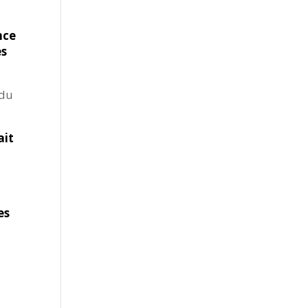
nce
es
 du
ait
l
es