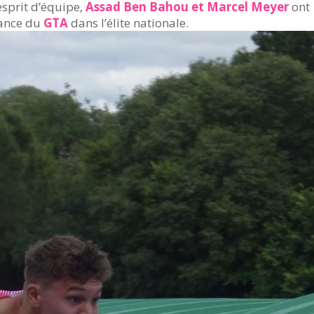
esprit d’équipe,
Assad Ben Bahou et Marcel Meyer
ont
mance du
GTA
dans l’élite nationale.