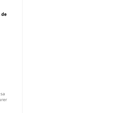
s de
 sa
urer