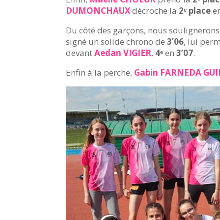
DUMONCHAUX
décroche la
2ᵉ place
e
Du côté des garçons, nous souligneron
signé un solide chrono de
3’06
, lui per
devant
Aedan VIGIER
,
4ᵉ
en
3’07
.
Enfin à la perche,
Gabin FARNEDA GU