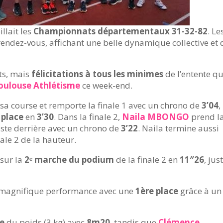
llait les
Championnats départementaux 31-32-82
. Le
ndez-vous, affichant une belle dynamique collective et 
ts, mais
félicitations à tous les minimes
de l’entente qu
oulouse Athlétisme
ce week-end.
sa course et remporte la finale 1 avec un chrono de
3’04
,
 place
en
3’30
. Dans la finale 2,
Naila MBONGO
prend l
uste derrière avec un chrono de
3’22
. Naila termine aussi
ale 2 de la hauteur.
sur la
2ᵉ marche du podium
de la finale 2 en
11″26
, jus
 magnifique performance avec une
1ère place
grâce à un
ce
du poids (3 kg) avec
8m20
, tandis que
Clémence