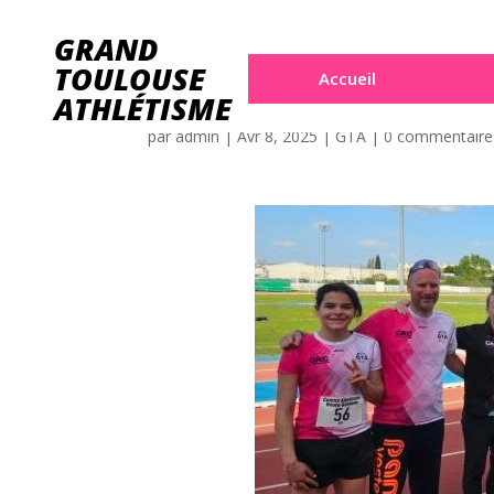
GRAND
Championnats d
TOULOUSE
Accueil
ATHLÉTISME
par
admin
|
Avr 8, 2025
|
GTA
|
0 commentaire