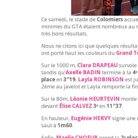
Ce samedi, le stade de
Colomiers
accuei
minimes du GTA étaient nombreux au re
très bons résultats.
Nous ne citons ici que quelques résulta
ont porté haut les couleurs du
Grand T
Sur le 1000 m,
Clara DRAPEAU
survole 
tandis qu’
Axelle BADIN
termine à la
4ᵉ
place
en
3″19
,
Layla ROBINSON
est j
2ème au javelot et Layla remporte la fin
Sur le 80m,
Léonie HEURTEVIN
monte 
devant
Élise CALVEZ
3ᵉ
en
11″37
.
En hauteur,
Eugénie HERVY
signe une
saut à
1m60
.
Enfin,
Maelle CHOEUR
prend la
2ᵉ pla