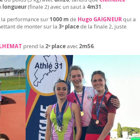
n
longueur
(finale 2) avec un saut à
4m31
.
s la performance sur
1000 m
de
Hugo GAIGNEUR
qui a
mettant de monter sur la
3ᵉ place
de la finale 2, juste
ILHEMAT
prend la
2ᵉ place
avec
2m56
.