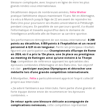
blessure compliquée, avec toujours en ligne de mire les plus
grands rendez-vous internationaux.
Décathlonien depuis de nombreuses années,
Félix Wolter
pratique l’athlétisme depuis maintenant 15 ans. Né en Allemagne,
il a vécu à Munich jusqu’à l’âge de 22 ans avant de rejoindre les
États-Unis pour poursuivre ses études universitaires à Pittsburgh
pendant cinq ans. En parallèle de son parcours sportif, il a étudié
l’informatique et travaille aujourd’hui dans le domaine de
l’intelligence artificielle afin de financer sa carrière sportive.
Ses performances témoignent de son niveau international :
8 299
points au décathlon, 6 059 points à l’heptathlon et un record
personnel à 8,01 m en longueur.
Parmi ses principaux résultats
figurent une participation aux
Championnats d’Europe de Rome
en 2024, où il a pris la 13e place, une 2e place au prestigieux
au meeting de Ratingen ainsi qu’une victoire à la Thorpe
Cup
, compétition de référence opposant les spécialistes des
épreuves combinées d’Allemagne et des États-Unis. Son objectif
est clair :
participer aux Jeux Olympiques et décrocher une
médaille lors d’une grande compétition internationale.
À Montpellier,
Félix
a particulièrement apprécié l’esprit collectif
propre aux Interclubs :
« J’ai adoré l’ambiance aux Interclubs. Faire partie d’une grande et
forte équipe donne envie de recommencer les épreuves
combinées. »
De retour après une blessure délicate accompagnée de
complications nerveuses,
cette compétition représentait