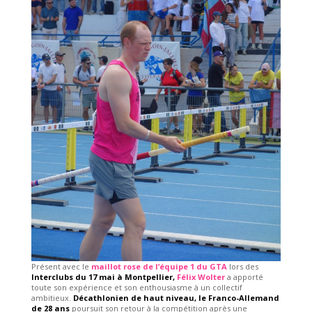
Présent avec le
maillot rose de l’équipe 1 du GTA
lors des
Interclubs du 17 mai à Montpellier,
Félix Wolter
a apporté
toute son expérience et son enthousiasme à un collectif
ambitieux.
Décathlonien de haut niveau, le Franco-Allemand
de 28 ans
poursuit son retour à la compétition après une