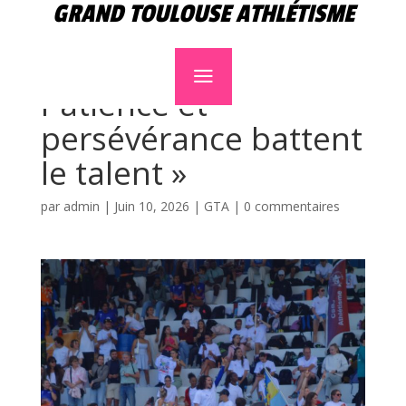
GRAND TOULOUSE ATHLÉTISME
Félix Wolter : «
a
Patience et
persévérance battent
le talent »
par
admin
|
Juin 10, 2026
|
GTA
|
0 commentaires