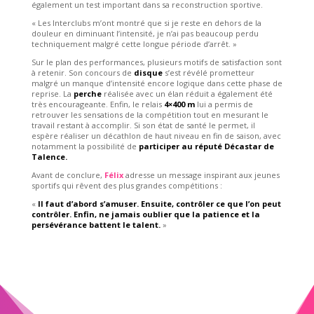
également un test important dans sa reconstruction sportive.
« Les Interclubs m’ont montré que si je reste en dehors de la
douleur en diminuant l’intensité, je n’ai pas beaucoup perdu
techniquement malgré cette longue période d’arrêt. »
Sur le plan des performances, plusieurs motifs de satisfaction sont
à retenir. Son concours de
disque
s’est révélé prometteur
malgré un manque d’intensité encore logique dans cette phase de
reprise. La
perche
réalisée avec un élan réduit a également été
très encourageante. Enfin, le relais
4×400 m
lui a permis de
retrouver les sensations de la compétition tout en mesurant le
travail restant à accomplir. Si son état de santé le permet, il
espère réaliser un décathlon de haut niveau en fin de saison, avec
notamment la possibilité de
participer au réputé Décastar de
Talence.
Avant de conclure,
Félix
adresse un message inspirant aux jeunes
sportifs qui rêvent des plus grandes compétitions :
«
Il faut d’abord s’amuser. Ensuite, contrôler ce que l’on peut
contrôler. Enfin, ne jamais oublier que la patience et la
persévérance battent le talent.
»